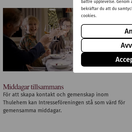
bättre upplevelse. Genom a
bekräftar du att du samtyck
cookies.
A
Avv
Accep
Middagar tillsammans
För att skapa kontakt och gemenskap inom
Thulehem kan Intresseföreningen stå som värd för
gemensamma middagar.