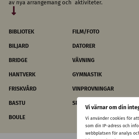
av nya arrangemang och aktiviteter.
BIBLIOTEK
FILM/FOTO
BILJARD
DATORER
BRIDGE
VÄVNING
HANTVERK
GYMNASTIK
FRISKVÅRD
VINPROVNINGAR
BASTU
SPÄNNANDE RESMÅL
Vi värnar om din inte
BOULE
Vi använder cookies för at
som din IP-adress och inf
webbplatsen för analys och 