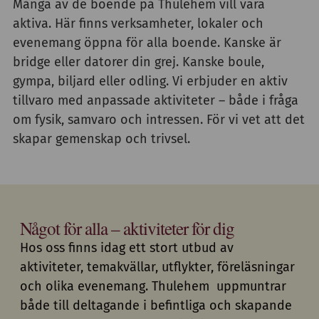
Många av de boende på Thulehem vill vara
aktiva. Här finns verksamheter, lokaler och
evenemang öppna för alla boende.
Kanske är
bridge eller datorer din grej. Kanske boule,
gympa, biljard eller odling. Vi erbjuder en aktiv
tillvaro med anpassade aktiviteter – både i fråga
om fysik, samvaro och intressen. För vi vet att
d
et
skapar gemenskap och trivsel.
Något för alla – aktiviteter för dig
Hos oss finns idag ett stor
t
utbud av
aktiviteter
, temakvällar, utflykter, föreläsningar
och
olika
evenemang.
Thulehem uppmuntrar
både till deltagande i befintliga och skapande