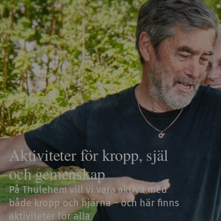
Aktiviteter för kropp, själ
och gemenskap
På Thulehem vill vi vara aktiva med
både kropp och hjärna – och här finns
aktiviteter för alla