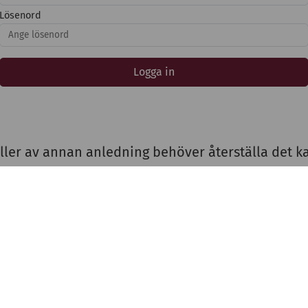
Lösenord
Logga in
ller av annan anledning behöver återställa det k
idor
Adress
nsökan
Stiftelsen Thulehem i Lund
estaurangen
Thulehemsvägen 40
ntegritetspolicy
224 67 Lund