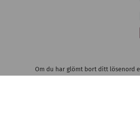
Om du har glömt bort ditt lösenord e
S
A
R
I