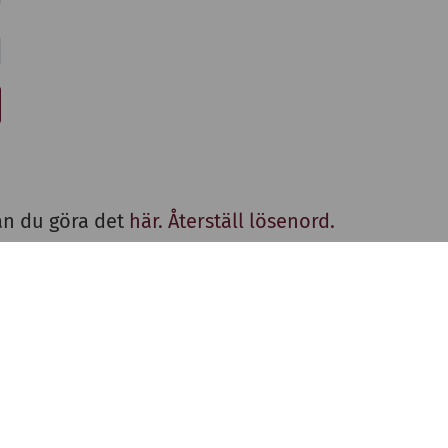
an du göra det
här. Återställ lösenord.
Kontakt
Tel:
046-12 85 00
E-post:
info@thulehem.se