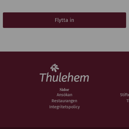
Flytta in
Sidor
Ansökan
Stif
Restaurangen
T
Integritetspolicy