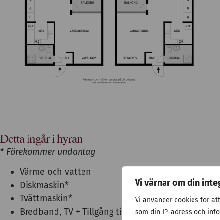
Detta ingår i hyran
* Förekommer undantag
Värme och vatten
Vi värnar om din inte
Diskmaskin*
Tvättmaskin*
Vi använder cookies för at
Bredband, TV + Tillgång till IP-telefoni
som din IP-adress och inf