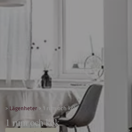
>
Lägenheter
>
1 rum och kök
1 rum och kök