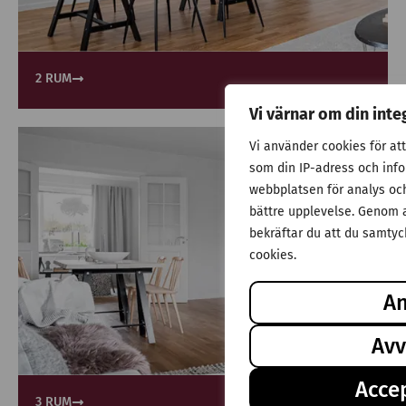
2 RUM
Vi värnar om din inte
Vi använder cookies för at
som din IP-adress och inf
webbplatsen för analys och 
bättre upplevelse. Genom a
bekräftar du att du samtyck
cookies.
A
Avv
Accep
3 RUM