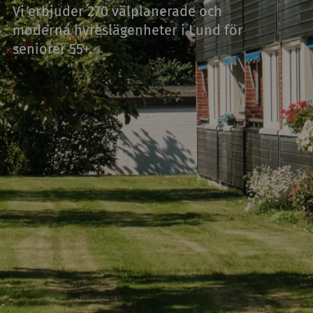
Vi erbjuder 270 välplanerade och
moderna hyreslägenheter i Lund för
seniorer 55+.