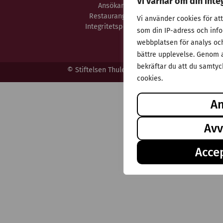
Vi värnar om din inte
Ansökan
Stif
Restaurangen
T
Vi använder cookies för at
Integritetspolicy
som din IP-adress och inf
webbplatsen för analys och 
bättre upplevelse. Genom a
bekräftar du att du samtyck
© Stiftelsen Thulehem 2025
cookies.
A
Avv
Accep