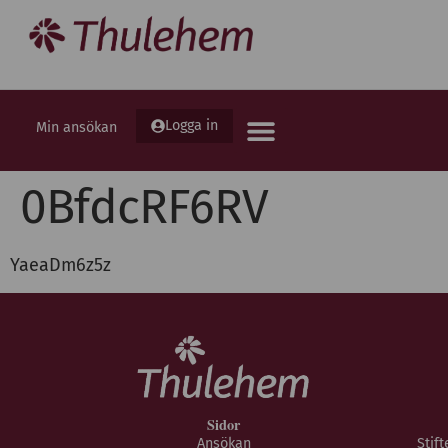
Logga in
Min ansökan
0BfdcRF6RV
YaeaDm6z5z
Sidor
Ansökan
Stif