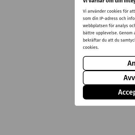
Vi värnar om din inte
Vi använder cookies för at
som din IP-adress och inf
webbplatsen för analys och 
bättre upplevelse. Genom a
bekräftar du att du samtyck
cookies.
A
Avv
Accep