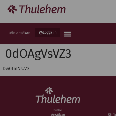
Logga in
Min ansökan
0dOAgVsVZ3
Dw0TmNs2Z3
Sidor
Ansökan
Stif