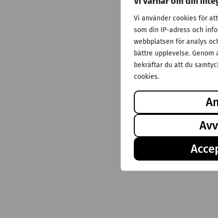
Vi värnar om din inte
Vi använder cookies för at
som din IP-adress och inf
webbplatsen för analys och 
bättre upplevelse. Genom a
bekräftar du att du samtyck
cookies.
A
Avv
Accep