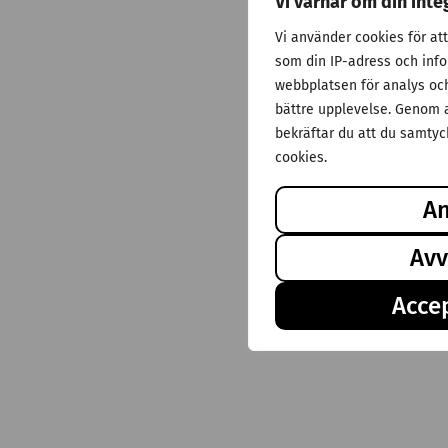
Vi värnar om din inte
Vi använder cookies för at
som din IP-adress och inf
webbplatsen för analys och 
bättre upplevelse. Genom a
bekräftar du att du samtyck
cookies.
A
Avv
Accep