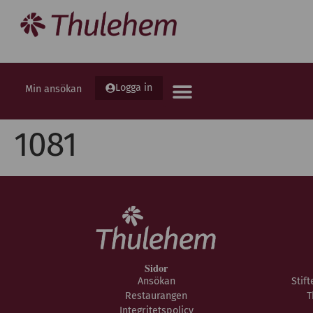
Logga in
Min ansökan
1081
Sidor
Ansökan
Stif
Restaurangen
T
Integritetspolicy