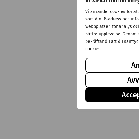
Vi värnar om din inte
Vi använder cookies för at
som din IP-adress och inf
webbplatsen för analys och 
bättre upplevelse. Genom a
bekräftar du att du samtyck
cookies.
A
Avv
Accep