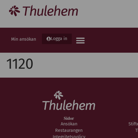
Logga in
Min ansökan
1120
Sidor
Ansökan
Stif
Restaurangen
T
Integritetspolicy