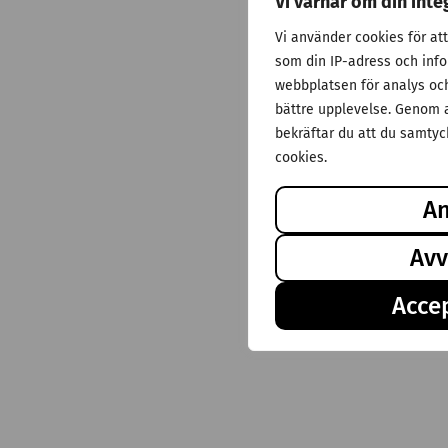
Vi värnar om din inte
Vi använder cookies för at
som din IP-adress och inf
webbplatsen för analys och 
bättre upplevelse. Genom a
bekräftar du att du samtyck
cookies.
A
Avv
Accep