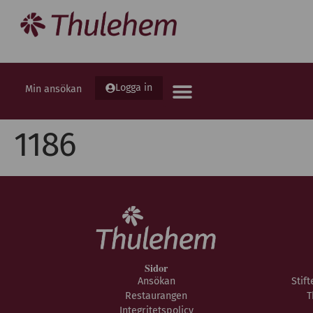
Logga in
Min ansökan
1186
Sidor
Ansökan
Stif
Restaurangen
T
Integritetspolicy