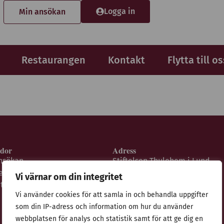
Logga in
Min ansökan
Restaurangen
Kontakt
Flytta till os
idor
Adress
nsökan
Stiftelsen Thulehem i Lund
estaurangen
Thulehemsvägen 40
Vi värnar om din integritet
ntegritetspolicy
224 67 Lund
Vi använder cookies för att samla in och behandla uppgifter
som din IP-adress och information om hur du använder
webbplatsen för analys och statistik samt för att ge dig en