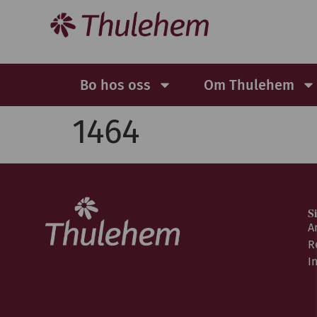
Bo hos oss
Om Thulehem
1464
S
A
R
I