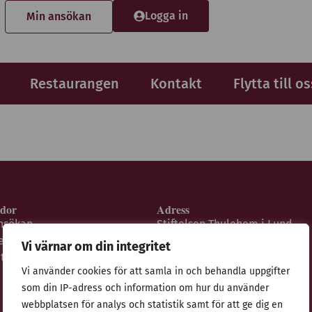
Logga in
Min ansökan
Restaurangen
Kontakt
Flytta till os
idor
Adress
nsökan
Stiftelsen Thulehem i Lund
estaurangen
Thulehemsvägen 40
Vi värnar om din integritet
ntegritetspolicy
224 67 Lund
Vi använder cookies för att samla in och behandla uppgifter
som din IP-adress och information om hur du använder
webbplatsen för analys och statistik samt för att ge dig en