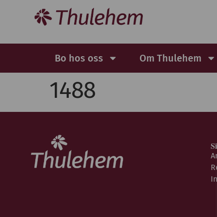
Bo hos oss
Om Thulehem
1488
S
A
R
I