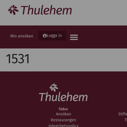
Logga in
Min ansökan
1531
Sidor
Ansökan
Stif
Restaurangen
T
Integritetspolicy