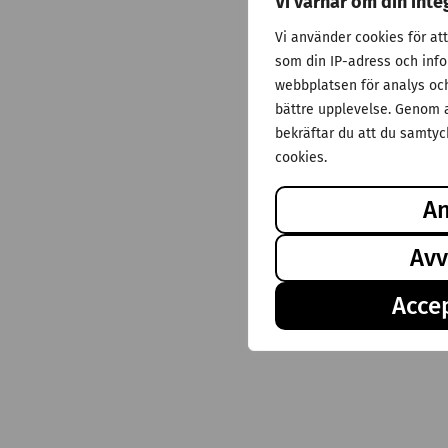
Vi värnar om din inte
Vi använder cookies för at
som din IP-adress och inf
webbplatsen för analys och 
bättre upplevelse. Genom a
bekräftar du att du samtyck
cookies.
A
Avv
Accep