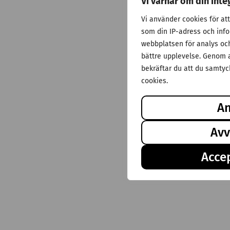
Vi värnar om din inte
Vi använder cookies för at
som din IP-adress och inf
webbplatsen för analys och 
bättre upplevelse. Genom a
bekräftar du att du samtyck
cookies.
A
Avv
Accep