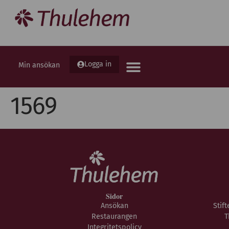
Logga in
Min ansökan
1569
Sidor
Ansökan
Stif
Restaurangen
T
Integritetspolicy