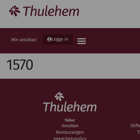
Logga in
Min ansökan
1570
Sidor
Ansökan
Stif
Restaurangen
T
Integritetspolicy