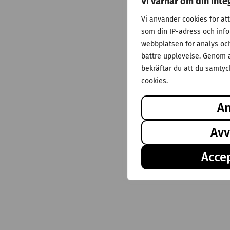
Vi värnar om din inte
Vi använder cookies för at
som din IP-adress och inf
webbplatsen för analys och 
bättre upplevelse. Genom a
bekräftar du att du samtyck
cookies.
A
Avv
Accep