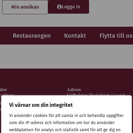
Logga in
Min ansökan
Restaurangen
Kontakt
Flytta till os
idor
Adress
nsökan
Stiftelsen Thulehem i Lund
estaurangen
Thulehemsvägen 40
Vi värnar om din integritet
ntegritetspolicy
224 67 Lund
Vi använder cookies för att samla in och behandla uppgifter
som din IP-adress och information om hur du använder
webbplatsen för analys och statistik samt för att ge dig en