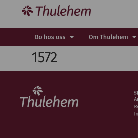
Bo hos oss
Om Thulehem
1572
S
A
R
I