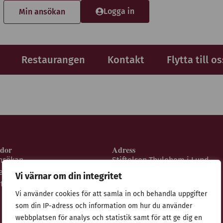
Logga in
Min ansökan
Restaurangen
Kontakt
Flytta till os
idor
Adress
nsökan
Stiftelsen Thulehem i Lund
estaurangen
Thulehemsvägen 40
Vi värnar om din integritet
ntegritetspolicy
224 67 Lund
Vi använder cookies för att samla in och behandla uppgifter
som din IP-adress och information om hur du använder
webbplatsen för analys och statistik samt för att ge dig en