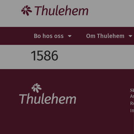
Bo hos oss
Om Thulehem
1586
S
A
R
I