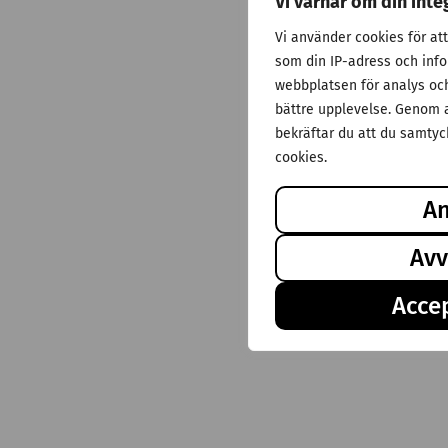
Vi värnar om din inte
Vi använder cookies för at
som din IP-adress och inf
webbplatsen för analys och 
bättre upplevelse. Genom a
bekräftar du att du samtyck
cookies.
A
Avv
Accep