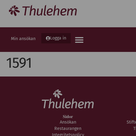
Logga in
Min ansökan
1591
Sidor
Ansökan
Stif
Restaurangen
T
Integritetspolicy