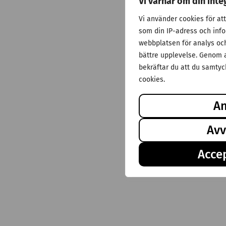
Vi värnar om din inte
Vi använder cookies för at
som din IP-adress och inf
webbplatsen för analys och 
bättre upplevelse. Genom a
bekräftar du att du samtyck
cookies.
A
Avv
Accep