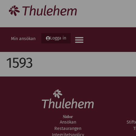
Logga in
Min ansökan
1593
Sidor
Ansökan
Stif
Restaurangen
T
Integritetspolicy