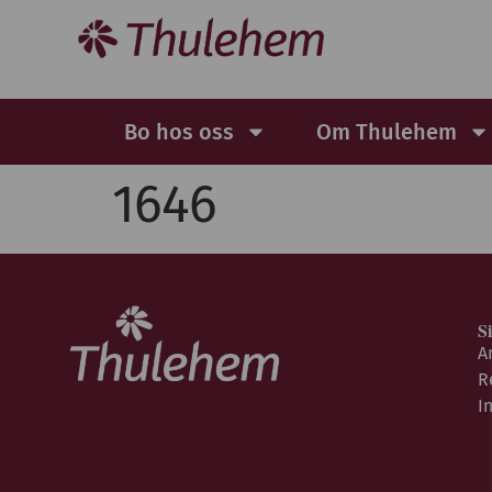
Bo hos oss
Om Thulehem
1646
S
A
R
I