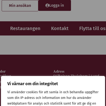
Logga in
Min ansökan
Restaurangen
Kontakt
Flytta till os
idor
Adress
nsökan
Stiftelsen Thulehem i Lund
estaurangen
Thulehemsvägen 40
Vi värnar om din integritet
ntegritetspolicy
224 67 Lund
Vi använder cookies för att samla in och behandla uppgifter
som din IP-adress och information om hur du använder
webbplatsen för analys och statistik samt för att ge dig en