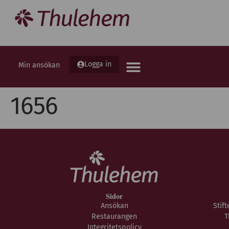
Logga in
Min ansökan
1656
Sidor
Ansökan
Stif
Restaurangen
T
Integritetspolicy