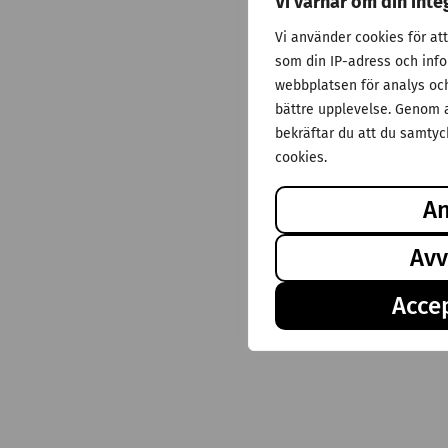
Vi värnar om din inte
Vi använder cookies för at
som din IP-adress och inf
webbplatsen för analys och 
bättre upplevelse. Genom a
bekräftar du att du samtyck
cookies.
A
Avv
Accep