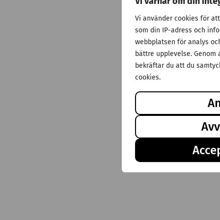
Vi värnar om din inte
Vi använder cookies för at
som din IP-adress och inf
webbplatsen för analys och 
bättre upplevelse. Genom a
bekräftar du att du samtyck
cookies.
A
Avv
Accep