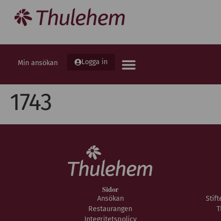
Logga in
Min ansökan
1743
Sidor
Ansökan
Stif
Restaurangen
T
Integritetspolicy