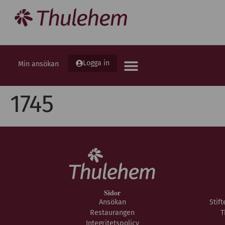
Logga in
Min ansökan
1745
Sidor
Ansökan
Stif
Restaurangen
T
Integritetspolicy