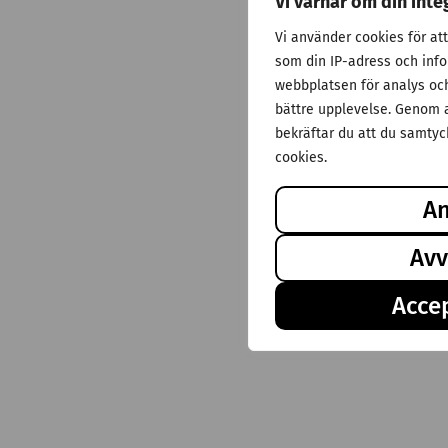
Vi värnar om din inte
Vi använder cookies för at
som din IP-adress och inf
webbplatsen för analys och 
bättre upplevelse. Genom a
bekräftar du att du samtyck
cookies.
A
Avv
Accep