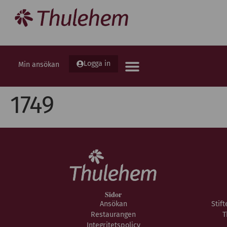
Logga in
Min ansökan
1749
Sidor
Ansökan
Stif
Restaurangen
T
Integritetspolicy