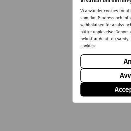
Vi värnar om din inte
Vi använder cookies för at
som din IP-adress och inf
webbplatsen för analys och 
bättre upplevelse. Genom a
bekräftar du att du samtyck
cookies.
A
Avv
Accep