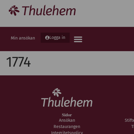
Logga in
Min ansökan
1774
Sidor
Ansökan
Stif
Restaurangen
T
Integritetspolicy