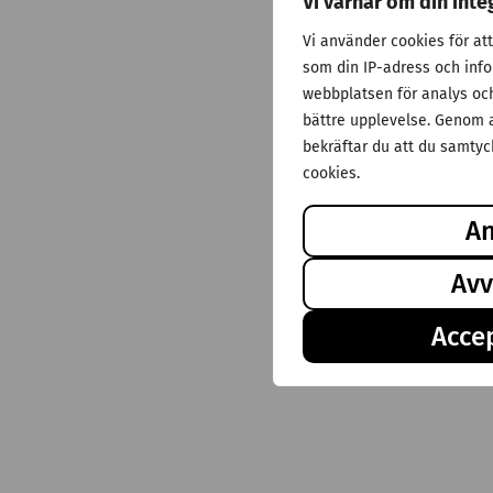
Vi värnar om din inte
Vi använder cookies för at
som din IP-adress och inf
webbplatsen för analys och 
bättre upplevelse. Genom a
bekräftar du att du samtyck
cookies.
A
Avv
Accep