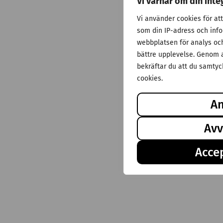
Vi värnar om din inte
Vi använder cookies för at
som din IP-adress och inf
webbplatsen för analys och 
bättre upplevelse. Genom a
bekräftar du att du samtyck
cookies.
A
Avv
Accep