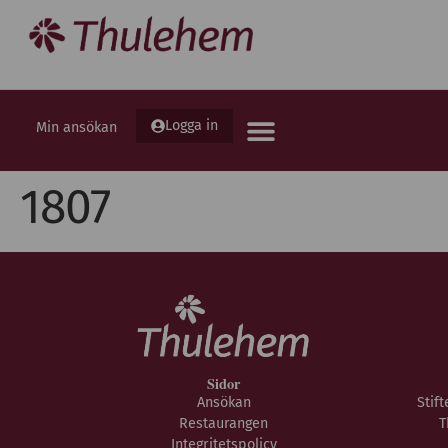
Logga in
Min ansökan
1807
Sidor
Ansökan
Stif
Restaurangen
T
Integritetspolicy