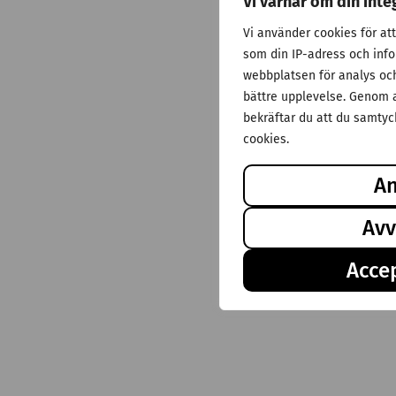
Vi värnar om din inte
Vi använder cookies för at
som din IP-adress och inf
webbplatsen för analys och 
bättre upplevelse. Genom a
bekräftar du att du samtyck
cookies.
A
Avv
Accep