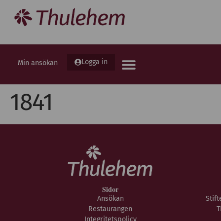
Logga in
Min ansökan
1841
Sidor
Ansökan
Stif
Restaurangen
T
Integritetspolicy