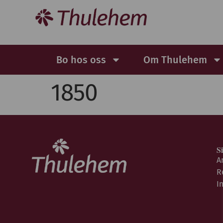
Bo hos oss
Om Thulehem
1850
S
A
R
I