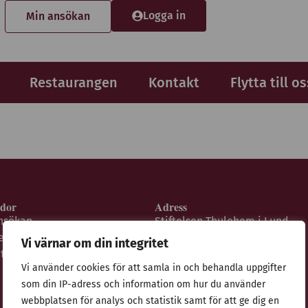
Logga in
Min ansökan
Restaurangen
Kontakt
Flytta till os
idor
Adress
nsökan
Stiftelsen Thulehem i Lund
estaurangen
Thulehemsvägen 40
Vi värnar om din integritet
ntegritetspolicy
224 67 Lund
Vi använder cookies för att samla in och behandla uppgifter
som din IP-adress och information om hur du använder
webbplatsen för analys och statistik samt för att ge dig en