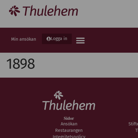
Logga in
Min ansökan
1898
Sidor
Ansökan
Stif
Restaurangen
T
Integritetspolicy