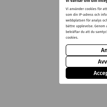
Vi värnar om din inte
Vi använder cookies för at
som din IP-adress och inf
webbplatsen för analys och 
bättre upplevelse. Genom a
bekräftar du att du samtyck
cookies.
A
Avv
Accep