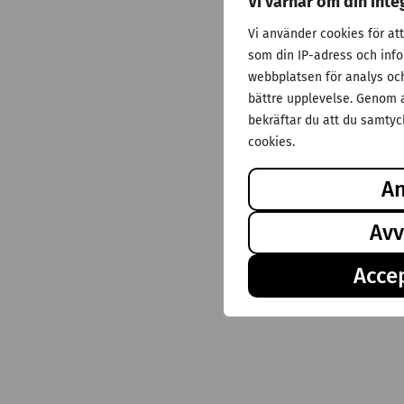
Vi värnar om din inte
Vi använder cookies för at
som din IP-adress och inf
webbplatsen för analys och 
bättre upplevelse. Genom a
bekräftar du att du samtyck
cookies.
A
Avv
Accep