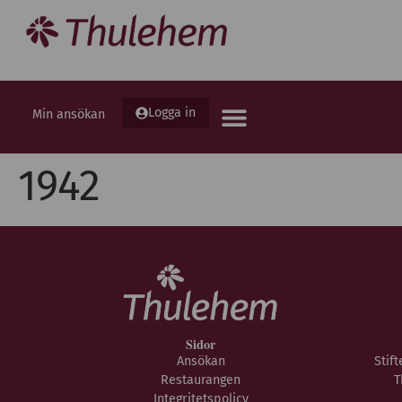
Logga in
Min ansökan
1942
Sidor
Ansökan
Stif
Restaurangen
T
Integritetspolicy