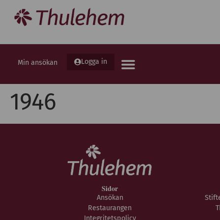
Logga in
Min ansökan
1946
Sidor
Ansökan
Stif
Restaurangen
T
Integritetspolicy