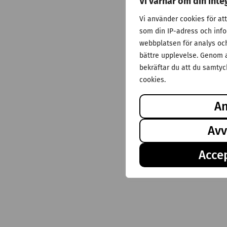
Vi värnar om din inte
Vi använder cookies för at
som din IP-adress och inf
webbplatsen för analys och 
bättre upplevelse. Genom a
bekräftar du att du samtyck
cookies.
A
Avv
Accep