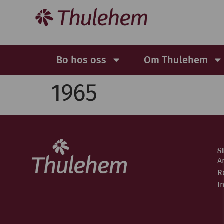
Bo hos oss
Om Thulehem
1965
S
A
R
I