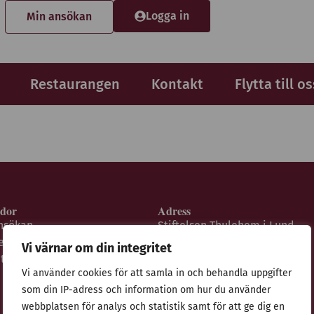
Logga in
Min ansökan
Restaurangen
Kontakt
Flytta till os
idor
Adress
nsökan
Stiftelsen Thulehem i Lund
estaurangen
Thulehemsvägen 40
Vi värnar om din integritet
ntegritetspolicy
224 67 Lund
Vi använder cookies för att samla in och behandla uppgifter
som din IP-adress och information om hur du använder
webbplatsen för analys och statistik samt för att ge dig en