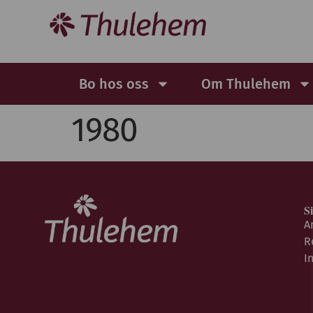
Bo hos oss
Om Thulehem
1980
S
A
R
I