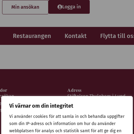
Logga in
Min ansökan
Restaurangen
Kontakt
Flytta till os
idor
Adress
nsökan
Stiftelsen Thulehem i Lund
estaurangen
Thulehemsvägen 40
Vi värnar om din integritet
ntegritetspolicy
224 67 Lund
Vi använder cookies för att samla in och behandla uppgifter
som din IP-adress och information om hur du använder
webbplatsen för analys och statistik samt för att ge dig en