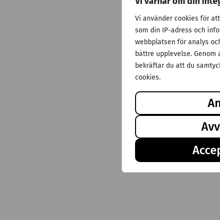
Vi värnar om din inte
Vi använder cookies för at
som din IP-adress och inf
webbplatsen för analys och 
bättre upplevelse. Genom a
bekräftar du att du samtyck
cookies.
A
Avv
Accep