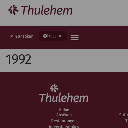
Logga in
Min ansökan
1992
Sidor
Ansökan
Stif
Restaurangen
T
Integritetspolicy