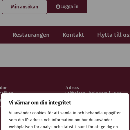
Logga in
Min ansökan
Restaurangen
Kontakt
Flytta till os
idor
Adress
nsökan
Stiftelsen Thulehem i Lund
estaurangen
Thulehemsvägen 40
Vi värnar om din integritet
ntegritetspolicy
224 67 Lund
Vi använder cookies för att samla in och behandla uppgifter
som din IP-adress och information om hur du använder
webbplatsen för analys och statistik samt för att ge dig en