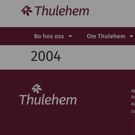
Bo hos oss
Om Thulehem
2004
S
A
R
I