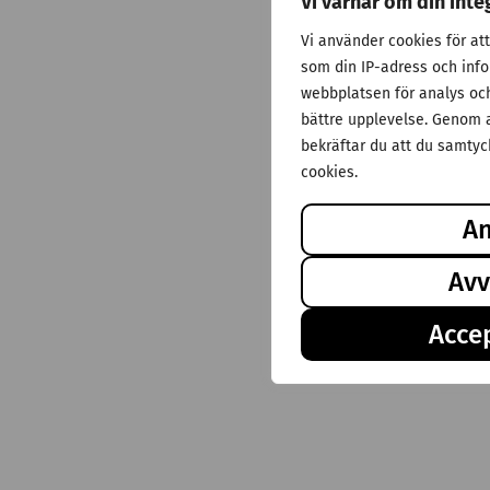
Vi värnar om din inte
Vi använder cookies för at
som din IP-adress och inf
webbplatsen för analys och 
bättre upplevelse. Genom a
bekräftar du att du samtyck
cookies.
A
Avv
Accep