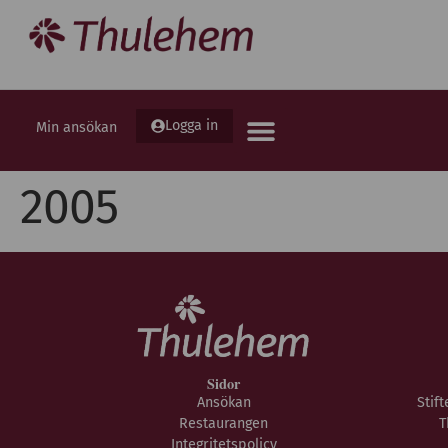
Logga in
Min ansökan
2005
Sidor
Ansökan
Stif
Restaurangen
T
Integritetspolicy