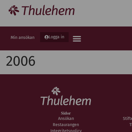
Logga in
Min ansökan
2006
Sidor
Ansökan
Stif
Restaurangen
T
Integritetspolicy