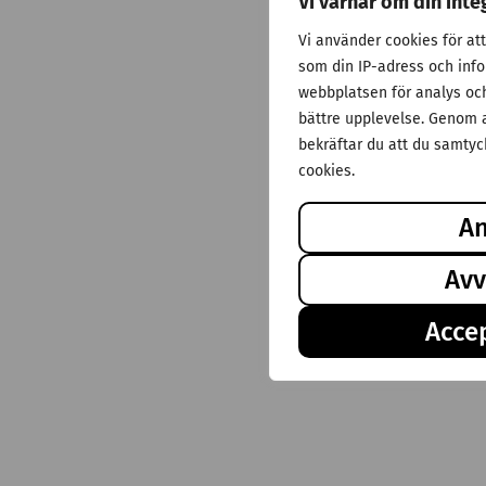
Vi värnar om din inte
Vi använder cookies för at
som din IP-adress och inf
webbplatsen för analys och 
bättre upplevelse. Genom a
bekräftar du att du samtyck
cookies.
A
Avv
Accep