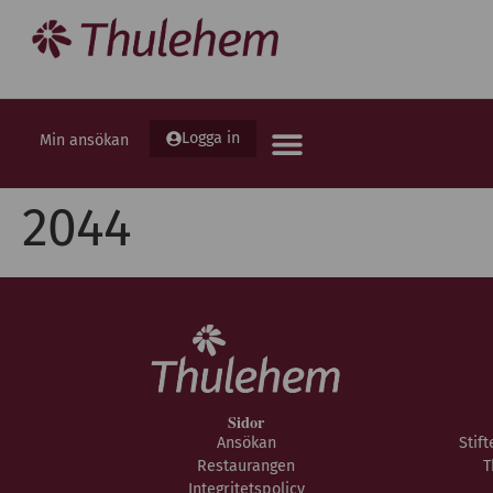
Logga in
Min ansökan
2044
Sidor
Ansökan
Stif
Restaurangen
T
Integritetspolicy