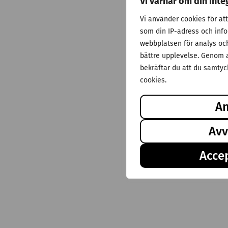
Vi värnar om din inte
Vi använder cookies för at
som din IP-adress och inf
webbplatsen för analys och 
bättre upplevelse. Genom a
bekräftar du att du samtyck
cookies.
A
Avv
Accep