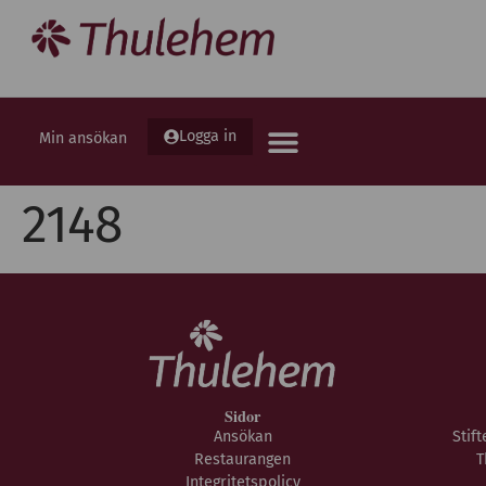
Logga in
Min ansökan
2148
Sidor
Ansökan
Stif
Restaurangen
T
Integritetspolicy