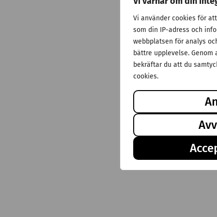
Vi värnar om din inte
Vi använder cookies för at
som din IP-adress och inf
webbplatsen för analys och 
bättre upplevelse. Genom a
bekräftar du att du samtyck
cookies.
A
Avv
Accep