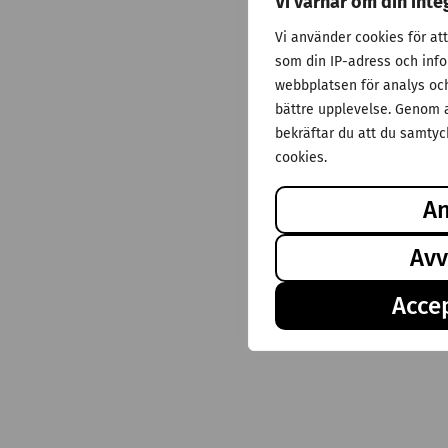
Vi värnar om din inte
Vi använder cookies för at
som din IP-adress och inf
webbplatsen för analys och 
bättre upplevelse. Genom a
bekräftar du att du samtyck
cookies.
A
Avv
Accep