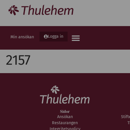
Logga in
Min ansökan
2157
Sidor
Ansökan
Stif
Restaurangen
T
Integritetspolicy