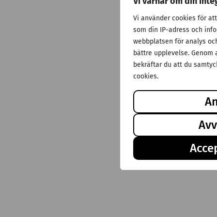
Vi värnar om din inte
Vi använder cookies för at
som din IP-adress och inf
webbplatsen för analys och 
bättre upplevelse. Genom a
bekräftar du att du samtyck
cookies.
A
Avv
Accep