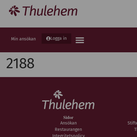
Logga in
Min ansökan
2188
Sidor
Ansökan
Stif
Restaurangen
T
Integritetspolicy