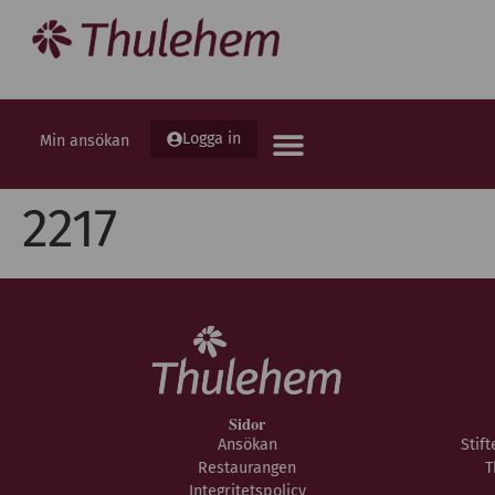
Logga in
Min ansökan
2217
Sidor
Ansökan
Stif
Restaurangen
T
Integritetspolicy