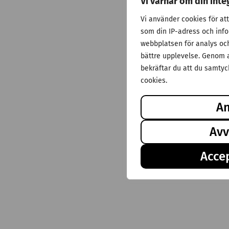
Vi värnar om din inte
Vi använder cookies för at
som din IP-adress och inf
webbplatsen för analys och 
bättre upplevelse. Genom a
bekräftar du att du samtyck
cookies.
A
Avv
Accep