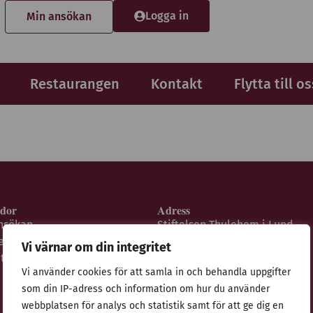
Logga in
Min ansökan
Restaurangen
Kontakt
Flytta till os
idor
Adress
nsökan
Stiftelsen Thulehem i Lund
estaurangen
Thulehemsvägen 40
Vi värnar om din integritet
ntegritetspolicy
224 67 Lund
Vi använder cookies för att samla in och behandla uppgifter
som din IP-adress och information om hur du använder
webbplatsen för analys och statistik samt för att ge dig en