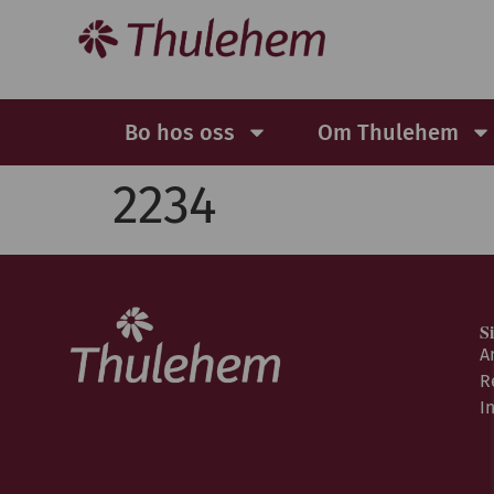
Bo hos oss
Om Thulehem
2234
S
A
R
I