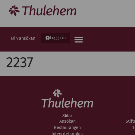
Logga in
Min ansökan
2237
Sidor
Ansökan
Stif
Restaurangen
T
Integritetspolicy