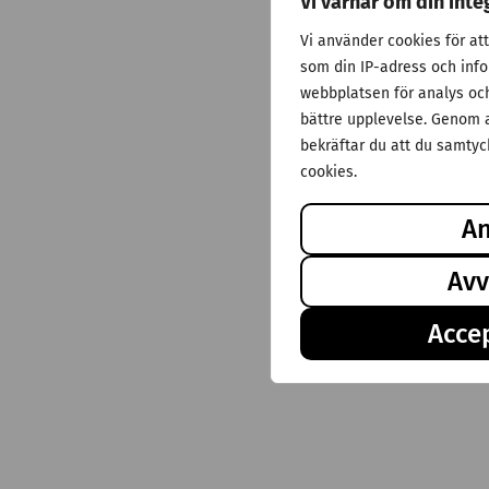
Vi värnar om din inte
Vi använder cookies för at
som din IP-adress och inf
webbplatsen för analys och 
bättre upplevelse. Genom a
bekräftar du att du samtyck
cookies.
A
Avv
Accep