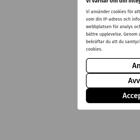
Vi värnar om din inte
Vi använder cookies för at
som din IP-adress och inf
webbplatsen för analys och 
bättre upplevelse. Genom a
bekräftar du att du samtyck
cookies.
A
Avv
Accep