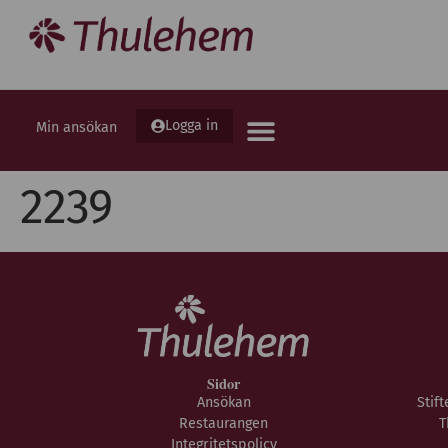
Logga in
Min ansökan
2239
Sidor
Ansökan
Stif
Restaurangen
T
Integritetspolicy