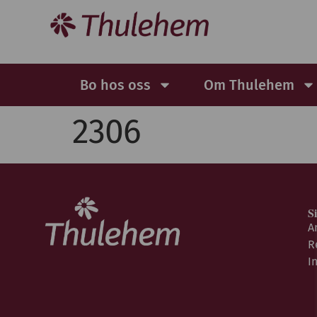
Bo hos oss
Om Thulehem
2306
S
A
R
I