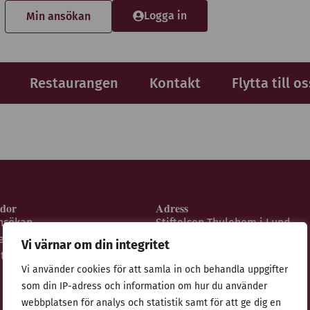
Logga in
Min ansökan
Restaurangen
Kontakt
Flytta till os
idor
Adress
nsökan
Stiftelsen Thulehem i Lund
estaurangen
Thulehemsvägen 40
Vi värnar om din integritet
ntegritetspolicy
224 67 Lund
Vi använder cookies för att samla in och behandla uppgifter
som din IP-adress och information om hur du använder
webbplatsen för analys och statistik samt för att ge dig en