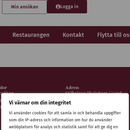
Logga in
Min ansökan
Restaurangen
Kontakt
Flytta till os
idor
Adress
nsökan
Stiftelsen Thulehem i Lund
estaurangen
Thulehemsvägen 40
Vi värnar om din integritet
ntegritetspolicy
224 67 Lund
Vi använder cookies för att samla in och behandla uppgifter
som din IP-adress och information om hur du använder
webbplatsen för analys och statistik samt för att ge dig en