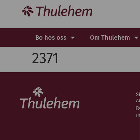
Bo hos oss
Om Thulehem
2371
S
A
R
I