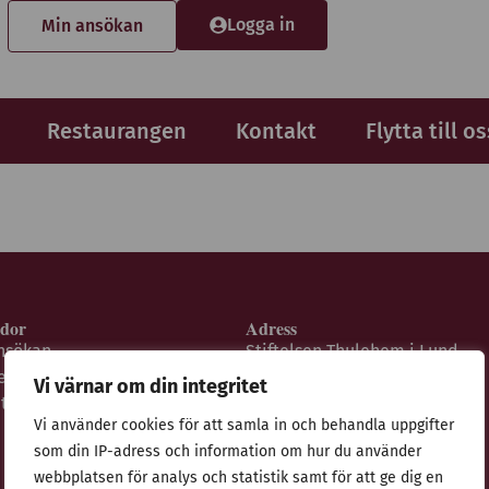
Logga in
Min ansökan
Restaurangen
Kontakt
Flytta till os
idor
Adress
nsökan
Stiftelsen Thulehem i Lund
estaurangen
Thulehemsvägen 40
Vi värnar om din integritet
ntegritetspolicy
224 67 Lund
Vi använder cookies för att samla in och behandla uppgifter
som din IP-adress och information om hur du använder
webbplatsen för analys och statistik samt för att ge dig en