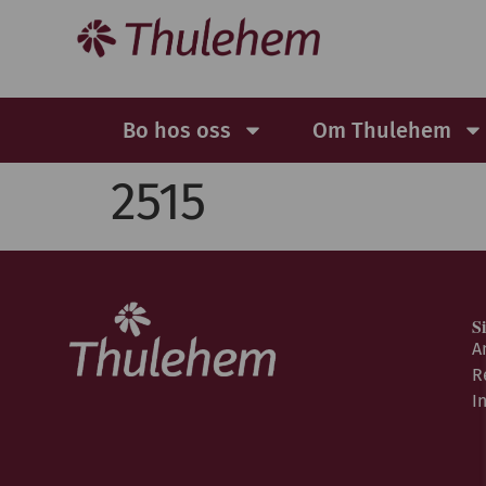
Bo hos oss
Om Thulehem
2515
S
A
R
I