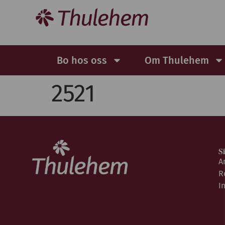
Bo hos oss
Om Thulehem
2521
S
A
R
I