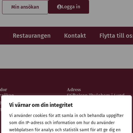
Logga in
Min ansökan
Restaurangen
Kontakt
Flytta till os
idor
Adress
nsökan
Stiftelsen Thulehem i Lund
estaurangen
Thulehemsvägen 40
Vi värnar om din integritet
ntegritetspolicy
224 67 Lund
Vi använder cookies för att samla in och behandla uppgifter
som din IP-adress och information om hur du använder
webbplatsen för analys och statistik samt för att ge dig en