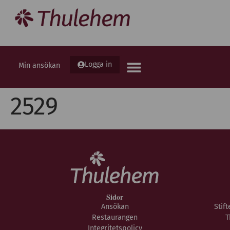
Logga in
Min ansökan
2529
Sidor
Ansökan
Stif
Restaurangen
T
Integritetspolicy