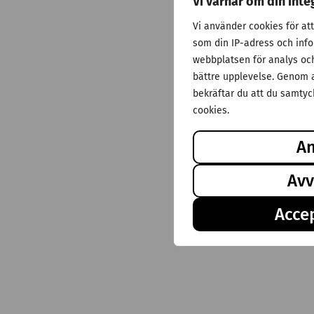
Vi värnar om din inte
Vi använder cookies för at
som din IP-adress och inf
webbplatsen för analys och 
bättre upplevelse. Genom a
bekräftar du att du samtyck
cookies.
A
Avv
Accep